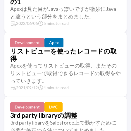
の1
Apexは見た目がJavaっぽいですが微妙にJava
と違うという部分をまとめました。
2022/06/06
5 minute read
Development
Apex
リストビューを使ったレコードの取
得
Apexを使ってリストビューの取得、またその
リストビューで取得できるレコードの取得をや
っていきます。
2021/09/12
4 minute read
Development
LWC
3rd party libraryの調整
3rd party libaryをSalesforce上で動かすために
必要な修正の方法についてまとめました。